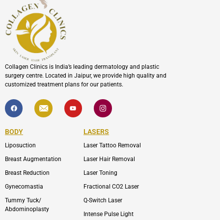
Collagen Clinics is India’s leading dermatology and plastic
surgery centre. Located in Jaipur, we provide high quality and
customized treatment plans for our patients.
F
I
Y
I
a
c
o
c
c
o
u
o
e
n
t
n
b
-
u
-
BODY
LASERS
o
e
b
i
o
n
e
n
Liposuction
Laser Tattoo Removal
k
v
s
e
t
l
a
Breast Augmentation
Laser Hair Removal
o
g
p
r
Breast Reduction
Laser Toning
e
a
m
Gynecomastia
Fractional CO2 Laser
-
1
Tummy Tuck/
Q-Switch Laser
Abdominoplasty
Intense Pulse Light