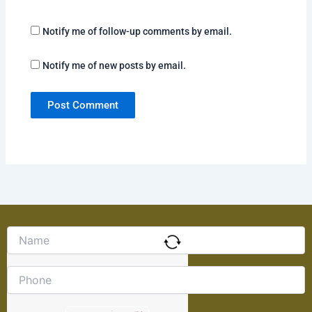
Notify me of follow-up comments by email.
Notify me of new posts by email.
Solve
the
math
problem
shown
in