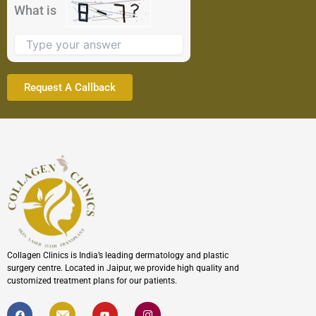
the
What is
image
to
continue.
Collagen Clinics is India’s leading dermatology and plastic
surgery centre. Located in Jaipur, we provide high quality and
customized treatment plans for our patients.
F
I
Y
I
a
c
o
c