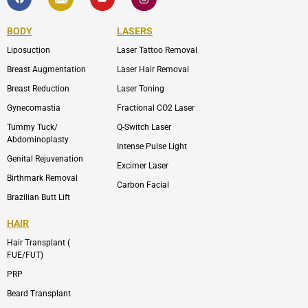
c
o
u
o
e
n
t
n
b
-
u
-
BODY
LASERS
o
e
b
i
o
n
e
n
Liposuction
Laser Tattoo Removal
k
v
s
e
t
l
a
Breast Augmentation
Laser Hair Removal
o
g
p
r
Breast Reduction
Laser Toning
e
a
m
Gynecomastia
Fractional CO2 Laser
-
1
Tummy Tuck/
Q-Switch Laser
Abdominoplasty
Intense Pulse Light
Genital Rejuvenation
Excimer Laser
Birthmark Removal
Carbon Facial
Brazilian Butt Lift
HAIR
Hair Transplant (
FUE/FUT)
PRP
Beard Transplant