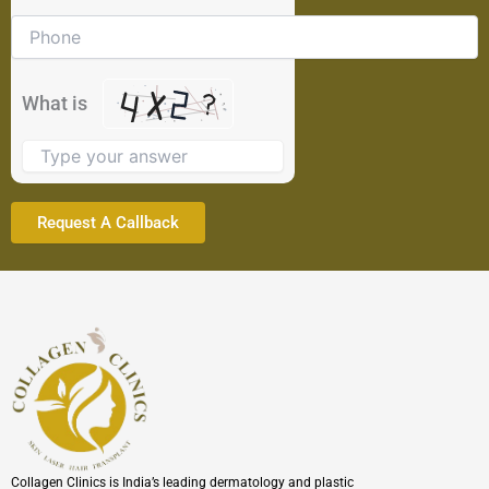
math
problem
shown
in
the
What is
image
to
continue.
Collagen Clinics is India’s leading dermatology and plastic