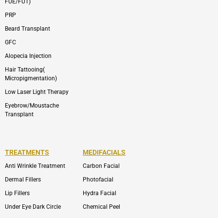
FUE/FUT)
PRP
Beard Transplant
GFC
Alopecia Injection
Hair Tattooing(
Micropigmentation)
Low Laser Light Therapy
Eyebrow/Moustache
Transplant
TREATMENTS
MEDIFACIALS
Anti Wrinkle Treatment
Carbon Facial
Dermal Fillers
Photofacial
Lip Fillers
Hydra Facial
Under Eye Dark Circle
Chemical Peel