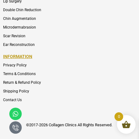
Lip Surgery
Double Chin Reduction
Chin Augmentation
Microdermabrasion
Scar Revision
Ear Reconstruction
INFORMATION
Privacy Policy
Terms & Conditions
Return & Refund Policy
Shipping Policy
Contact Us
Whatsapp
Icon-
phone-
0
call1
©2017-2026 Collagen Clinics
All
Rights Reserved.