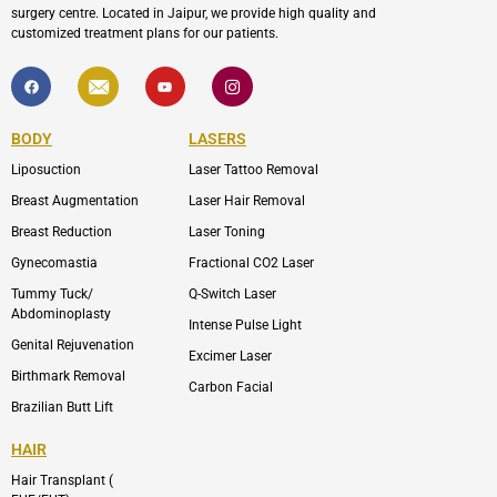
surgery centre. Located in Jaipur, we provide high quality and
customized treatment plans for our patients.
F
I
Y
I
a
c
o
c
c
o
u
o
e
n
t
n
b
-
u
-
BODY
LASERS
o
e
b
i
o
n
e
n
Liposuction
Laser Tattoo Removal
k
v
s
e
t
l
a
Breast Augmentation
Laser Hair Removal
o
g
p
r
Breast Reduction
Laser Toning
e
a
m
Gynecomastia
Fractional CO2 Laser
-
1
Tummy Tuck/
Q-Switch Laser
Abdominoplasty
Intense Pulse Light
Genital Rejuvenation
Excimer Laser
Birthmark Removal
Carbon Facial
Brazilian Butt Lift
HAIR
Hair Transplant (